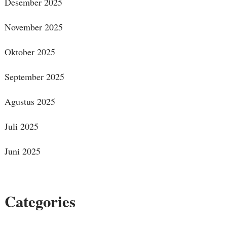
Desember 2025
November 2025
Oktober 2025
September 2025
Agustus 2025
Juli 2025
Juni 2025
Categories