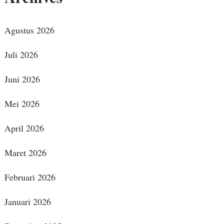
Agustus 2026
Juli 2026
Juni 2026
Mei 2026
April 2026
Maret 2026
Februari 2026
Januari 2026